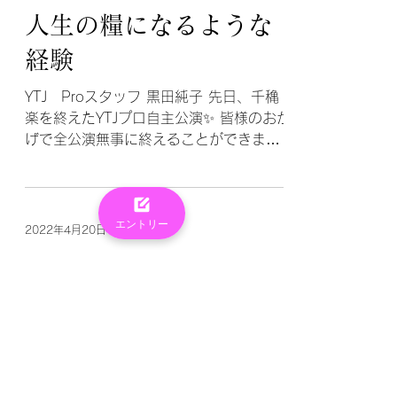
を紹介します。...
2022年4月22日
人生の糧になるような
経験
YTJ Proスタッフ 黒田純子 先日、千穐
楽を終えたYTJプロ自主公演✨ 皆様のおか
げで全公演無事に終えることができまし
た。 改めて、会場に足を運んでいただい
た皆様に感謝申し上げたいと思います。
エントリー
今回スタッフとして メンバーをサポート
する側で携わっておりましたが、...
2022年4月20日
自主公演を終えて
YTJ Proメンバー 橋本歩佳 おはようご
ざいます☀️ 関西プロメンバーの橋本歩佳
です！ 先日、関西プロ自主公演