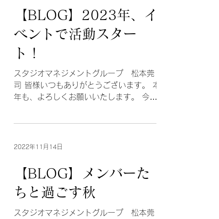
に、関西プロ初となるファンイベント
2023年1月18日
｢Re:...
【BLOG】2023年、イ
ベントで活動スター
ト！
スタジオマネジメントグループ 松本莞
司 皆様いつもありがとうございます。 本
年も、よろしくお願いいたします。 今回
は年始にYTJあったイベントの報告をでき
たらなと思っています！ 1月8日に大阪の
堺ららぽーとで行われたダンスのナンバ
ーイベント「Number Port」で...
2022年11月14日
【BLOG】メンバーた
ちと過ごす秋