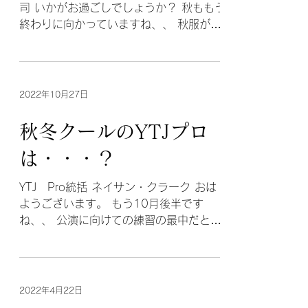
スタジオマネジメントグループ 松本莞
司 いかがお過ごしでしょうか？ 秋ももう
終わりに向かっていますね、、 秋服が好
きなのですが、すぐ寒くなってしまい楽
しむ時間がなかったのが残念でし
た、、、 さて最近思うのが、関東や中部
のメンバーってどんな子がいるんだろ
2022年10月27日
う、、と。...
秋冬クールのYTJプロ
は・・・？
YTJ Pro統括 ネイサン・クラーク おは
ようございます。 もう10月後半です
ね、、 公演に向けての練習の最中だと思
いますが、 メンバーの輝いている姿を見
ることを楽しみにしております。 本日は
プロが秋冬クールで取り組んでいること