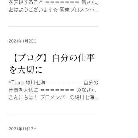
を表現すること ＝＝＝＝＝＝＝ 皆さん、
おはようございます☆ 関東プロメンバー
の小谷悠実(こだにゆうみ)と申します。
突然ですが、皆さんには尊敬する人はい
ますか？？ 私は沢山います！...
2021年1月20日
【ブログ】自分の仕事
を大切に
YTJpro 鳩川七海 ＝＝＝＝＝＝＝ 自分の
仕事を大切に ＝＝＝＝＝＝＝ みなさん
こんにちは！ プロメンバーの鳩川七海で
す！ 先日、劇団内で 公演を延期するか中
止するか それとも、このまま実施するの
か という話し合いが行われました。 その
時に、...
2021年1月13日