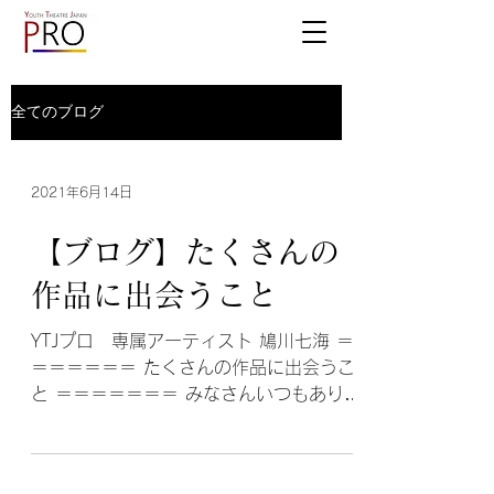
全てのブログ
2021年6月14日
【ブログ】たくさんの
作品に出会うこと
YTJプロ 専属アーティスト 鳩川七海 ＝
＝＝＝＝＝＝ たくさんの作品に出会うこ
と ＝＝＝＝＝＝＝ みなさんいつもありが
とうございます プロメンバーの鳩川七海
です 先日上演した YTJ pro presents
Glory たくさんの方に劇場までお越しいた