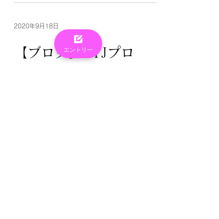
れていかれていたと聞きます。 母親の練
習中は色々な人が遊んでくれていまし
2020年9月18日
た。...
【ブログ】YTJプロ
エントリー
関東プロメンバー 中村文耶 【それぞれの
距離】 初めましての人もそうじゃない人
もどうもナカムラアヤナと言います。 私
の漢字は中々珍しいと思いますのでここ
でフリガナを覚えてくれたら嬉しいなと
思います。 昨日、父の誕生日でした。母
に言われるまで忘れていましたのであま
2020年9月17日
り家族につい...
【ブログ】YTJプロ
関東プロメンバー 大川日南 タイトル
【私の人生は億カラット💎✨】 初めての
weeklypost👻私がどんな人か知って頂く