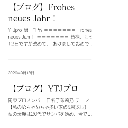
【ブログ】Frohes
neues Jahr！
YTJpro 栂 千晶 ＝＝＝＝＝＝＝ Frohes
neues Jahr！ ＝＝＝＝＝＝＝ 皆様、もう
12日ですが改めて、 あけましておめでと
うございます！ Frohes neues Jahr！ 皆
さんはどのような年越し・お正月を過ご
されましたでしょうか？...
2020年9月18日
【ブログ】YTJプロ
関東プロメンバー 日名子茉莉乃 テーマ
【私のめちゃめちゃ多い家族&恩返し】
私の母親は20代でサンバを始め、今でも
現役のパシスタです。私と妹はベビーカ
ーの頃から毎週日曜のチームの練習に連