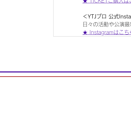
★ TICKETご購入
＜YTJプロ 公式Inst
日々の活動や公演最
★ Instagramはこ