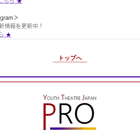
はこちら ★
agram＞
新情報を更新中！
ちら ★
トップへ