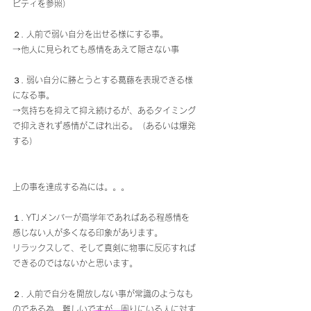
ビティを参照）
２. 人前で弱い自分を出せる様にする事。
→他人に見られても感情をあえて隠さない事
３. 弱い自分に勝とうとする葛藤を表現できる様
になる事。
→気持ちを抑えて抑え続けるが、あるタイミング
で抑えきれず感情がこぼれ出る。（あるいは爆発
する）　　
上の事を達成する為には。。。
１. YTJメンバーが高学年であればある程感情を
感じない人が多くなる印象があります。
リラックスして、そして真剣に物事に反応すれば
できるのではないかと思います。
２. 人前で自分を開放しない事が常識のようなも
のである為、難しいですが、周りにいる人に対す