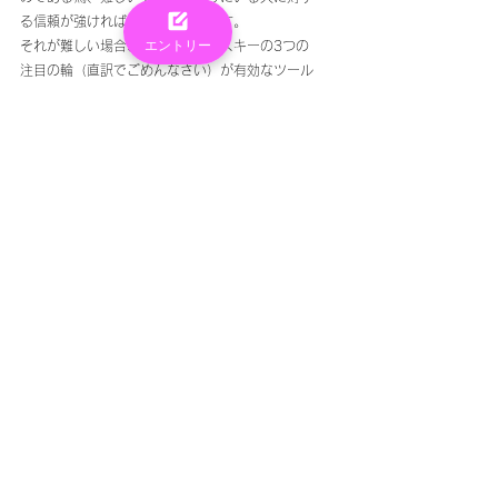
る信頼が強ければ出来ると思います。
エントリー
それが難しい場合、スタニスラフスキーの3つの
注目の輪（直訳でごめんなさい）が有効なツール
なのかもしれません。
→自分だけが光に照らされているイメージ
３. 気持ちを作った上で、その気持ちを必死に抑
えようとする事。
実は人間が日々やっている事なのですが、かなり
強い感情を抑えるのに物を使ったり、動く事が有
効の様です。というより「人間の気持ちが不安定
な時こそ、せかせかと動く傾向にある」とある有
名な演技の先生が言った気がします。
もちろん弱い自分を出す事が、社会においては大
抵の場合には望ましくない振る舞いだと認識して
いますが、是非レッスンで表現している時、舞台
に立っている時は堂々と強い自分と弱い自分の両
方を持ってきて欲しいなと思います。