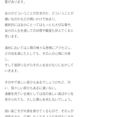
要があります。
自分がどういうことが好きのか、どういうことが
嫌いなのかなどの問いかけで始まり、
最終的には自分にとってはもっとも大切な事や、
自分の人生を通しての目標や願望も見えてくると
思います。
演技においては人間の様々な感情にアクセスし、
どの役を演じたとしても、その人の心情に共感
し、
そして堀探りながらその人を自分なりに生かして
いきます。
その中で美しい部分もあるでしょうけれど、汚
い、弱々しい部分もあるに違いない。
演劇を見ている側としては役の美しい面ばかりを
見せられても、大した関心を持たないでしょう。
弱い面こそが共感を寄せてくるもので、その人が
頑張るから、応援したくなるような気持ちにさせ