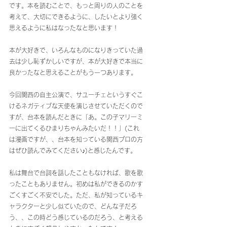
です。本を読むことで、もっと周りの人のことを
考えて、大切にできるように、したいとより強く
思えるように私はなったなと思います！
本が大好きで、いろんなものになりきっていた過
去は少し恥ずかしいですが、本が大好きで本当に
良かったなと思えることがもう一つあります。
今回関西の自主公演で、サユーチェというすぐこ
けるネガティブな天使を演じさせていただくので
すが、台本を読んだときに「あ。この子マリーミ
ーに出てくるひまりちゃんみたいだ！！」(これ
は漫画ですが、、台本を知っている関西プロの方
はぜひ読んでみてください♪)と感じたんです。
私は舞台で台詞を話したこともなければ、歌を歌
ったこともありません。初めは私ができるのかす
ごくすごく不安でした。ただ、私が知っているキ
ャラクターと少し似ていたので、どんな子だろ
う、、この時どう感じているのだろう、と考える