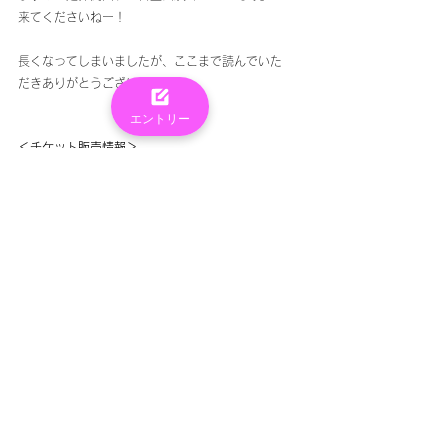
来てくださいねー！
長くなってしまいましたが、ここまで読んでいた
だきありがとうございました！
エントリー
＜チケット販売情報＞
全国の観劇チケット 好評発売中！
★ TICKETご購入はこちら ★
＜YTJプロ 公式Instagram＞
日々の活動や公演最新情報を更新中！
★ Instagramはこちら ★
トップへ