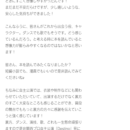
ときにすごく想像しやすかったんです！
まだまだ不安だらけですが、少し嬉しいような、
安心した気持ちができました！
こんなふうに、皆さんがこれから出会う役、キャ
ラクター。ダンスでも歌でもそうです。どう感じ
ているんだろう。と考える時に本を読んでいると
想像力が膨らみやすくなるのではないかなと思い
ます！
皆さん、本を読んでみたくなりましたか？
短編小説でも、漫画でもいいので是非読んでみて
くださいね♪
ちなみに自主公演では、衣装や制作などにも関わ
らせていただいていて、出演するだけでなく裏方
のすごく大変なところも感じることができ、普段
の舞台でももっと裏方の方々に感謝を伝えていこ
うと強く感じています！
裏方、ダンス、演技、歌、どれも一生懸命頑張り
ますので是非関西プロ自主公演「Destino」見に