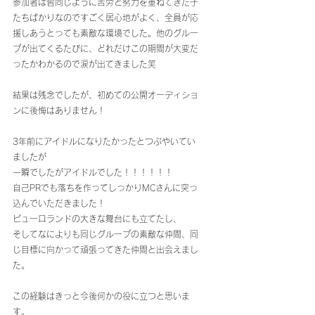
参加者は皆同じように苦労と努力を重ねてきた子
たちばかりなのですごく居心地がよく、全員が応
援しあうとっても素敵な環境でした。他のグルー
プが出てくるたびに、どれだけこの期間が大変だ
ったかわかるので涙が出てきました笑
結果は残念でしたが、初めての公開オーディショ
ンに後悔はありません！
3年前にアイドルになりたかったとつぶやいてい
ましたが
一瞬でしたがアイドルでした！！！！！！
自己PRでも落ちを作ってしっかりMCさんに突っ
込んでいただきました！
ピューロランドの大きな舞台にも立てたし、
そしてなによりも同じグループの素敵な仲間、同
じ目標に向かって頑張ってきた仲間と出会えまし
た。
この経験はきっと今後何かの役に立つと思いま
す。