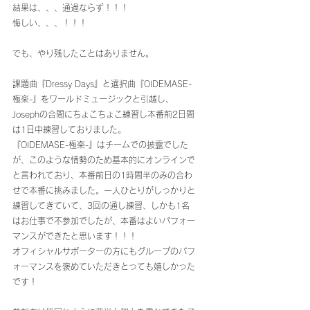
結果は、、、通過ならず！！！
悔しい、、、！！！
でも、やり残したことはありません。
課題曲『Dressy Days』と選択曲『OIDEMASE-
極楽-』をワールドミュージックと引越し、
Josephの合間にちょこちょこ練習し本番前2日間
は1日中練習しておりました。
『OIDEMASE-極楽-』はチームでの披露でした
が、このような情勢のため基本的にオンラインで
と言われており、本番前日の1時間半のみの合わ
せで本番に挑みました。一人ひとりがしっかりと
練習してきていて、3回の通し練習、しかも1名
はお仕事で不参加でしたが、本番はよいパフォー
マンスができたと思います！！！
オフィシャルサポーターの方にもグループのパフ
ォーマンスを褒めていただきとっても嬉しかった
です！