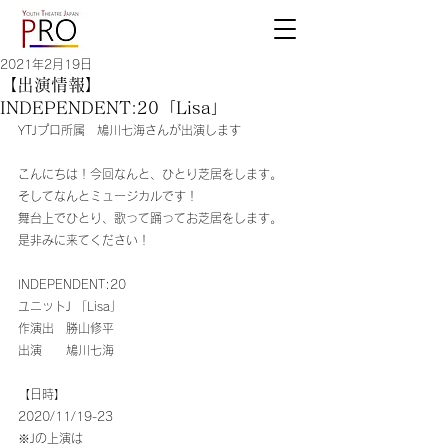
2021年2月19日
【出演情報】
INDEPENDENT:20「Lisa」
YTJプロ所属　鳩川七海さんが出演します
こんにちは！今回なんと、ひとり芝居をします。
そしてなんとミュージカルです！
舞台上でひとり、歌って踊ってお芝居をします。
是非みに来てください！
INDEPENDENT:20
ユニットJ 「Lisa」
作演出　勝山修平
出演　　鳩川七海
【日時】
2020/11/19-23
※Jの上演は