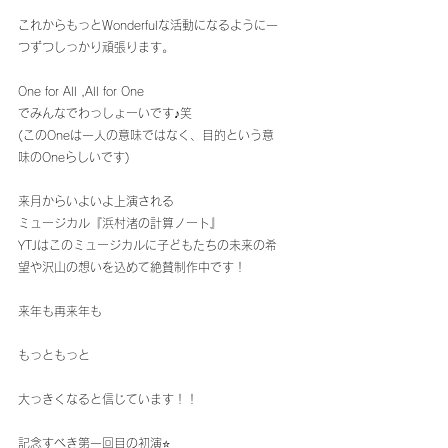
これからもっとWonderfulな活動になるように一
つずつしっかり頑張ります。
One for All ,All for One
でみんなでわっしょーいです♪笑
(このOneは一人の意味ではなく、目的という意
味のOneらしいです)
来月からいよいよ上演される
ミュージカル『浜村渚の計算ノート』
YTJはこのミュージカルに子どもたちの未来の希
望や沢山の想いを込めて絶賛制作中です！
来年も再来年も
もっともっと
大っきくなると信じています！！
記念すべき第一回目の初演⭐️