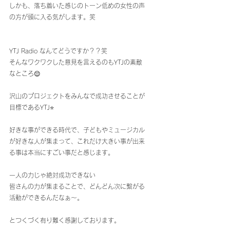
しかも、落ち着いた感じのトーン低めの女性の声
の方が頭に入る気がします。笑
YTJ Radio なんてどうですか？？笑
そんなワクワクした意見を言えるのもYTJの素敵
なところ😌
沢山のプロジェクトをみんなで成功させることが
目標であるYTJ⭐️
好きな事ができる時代で、子どもやミュージカル
が好きな人が集まって、これだけ大きい事が出来
る事は本当にすごい事だと感じます。
一人の力じゃ絶対成功できない
皆さんの力が集まることで、どんどん次に繋がる
活動ができるんだなぁ〜。
とつくづく有り難く感謝しております。