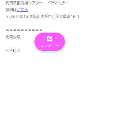
梅田芸術劇場シアター・ドラマシティ
詳細は
こちら
〒530-0013 大阪府大阪市北区茶屋町19-1
＝＝＝＝＝＝＝＝＝＝
関東公演
エントリー
＜日時＞
①令和4年1月6日(木) 13時30分開演
②令和4年1月6日(木) 18時00分開演
③令和4年1月7日(金) 13時30分開演
④令和4年1月7日(金) 18時00分開演
⑤令和4年1月8日(土) 11時30分開演
⑥令和4年1月8日(土) 16時00分開演
＜会場＞
ＩＭＡホール
詳細は
こちら
〒179-0072 東京都練馬区光が丘5-1-1 4階