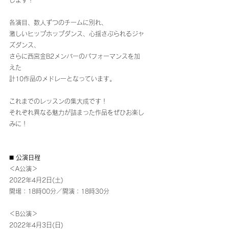
各演目、数人ずつのチームに別れ、
激しいヒップホップダンス、心揺さぶられるジャ
ズダンス、
さらに西宮金B2メンバーのパフォーマンスを加
えた
計10作品のメドレーとなっています。
これまでのレッスンの集大成です！
それぞれ異なる魅力が詰まった作品をぜひお楽し
みに！
◼️ 公演日程
＜A公演＞
2022年4月2日(土)
開場：18時00分／開演：18時30分
＜B公演＞
2022年4月3日(日)