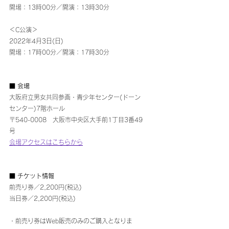
開場：13時00分／開演：13時30分
＜C公演＞
2022年4月3日(日)
開場：17時00分／開演：17時30分
■ 会場
大阪府立男女共同参画・青少年センター(ドーン
センター)7階ホール
〒540-0008　大阪市中央区大手前1丁目3番49
号
会場アクセスはこちらから
■ チケット情報
前売り券／2,200円(税込) 
当日券／2,200円(税込)
・前売り券はWeb販売のみのご購入となりま