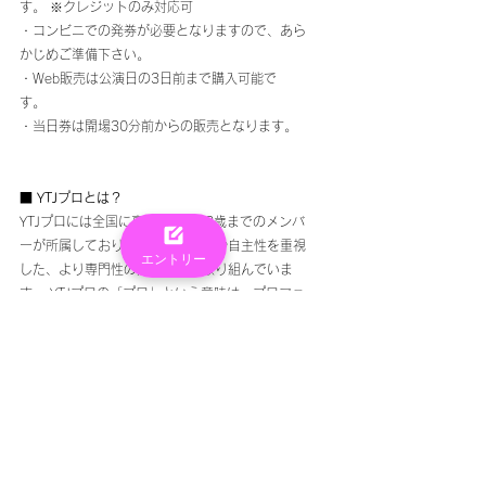
す。 ※クレジットのみ対応可 
・コンビニでの発券が必要となりますので、あら
かじめご準備下さい。
・Web販売は公演日の3日前まで購入可能で
す。 
・当日券は開場30分前からの販売となります。 
■ YTJプロとは？ 
YTJプロには全国に高校生から28歳までのメンバ
ーが所属しており、個人の主体性や自主性を重視
エントリー
した、より専門性の高い活動に取り組んでいま
す。 YTJプロの「プロ」という意味は、プロフェ
ッショナルと捉えられがちなのですが、意味はそ
れだけでなく、プロジェクトやプロモーション
等、様々な「プロ」という意味が含まれていま
す。 自分の想いを伝え、他人の話を聞き、メン
バー一同で共同作業をすることで公演を作り上げ
ていくことができます。   
===============