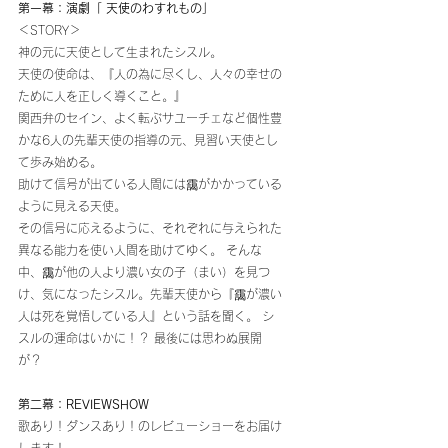
第一幕：演劇「 天使のわすれもの」
＜STORY＞ 
神の元に天使として生まれたシスル。
天使の使命は、『人の為に尽くし、人々の幸せの
ために人を正しく導くこと。』 
関西弁のセイン、よく転ぶサユーチェなど個性豊
かな6人の先輩天使の指導の元、見習い天使とし
て歩み始める。
助けて信号が出ている人間には靄がかかっている
ように見える天使。
その信号に応えるように、それぞれに与えられた
異なる能力を使い人間を助けてゆく。 そんな
中、靄が他の人より濃い女の子（まい）を見つ
け、気になったシスル。先輩天使から『靄が濃い
人は死を覚悟している人』という話を聞く。 シ
スルの運命はいかに！？ 最後には思わぬ展開
が？ 
第二幕：REVIEWSHOW
歌あり！ダンスあり！のレビューショーをお届け
します！