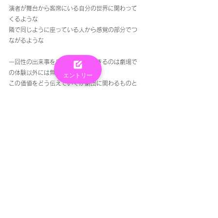
演者が舞台から客席にいる自分の世界に関わって
くるような
隣で同じように座っている人から感覚の部分でつ
ながるような
一回性の出来事を身体的に共有できるのは劇場で
の体験以外には無いので
エントリー
この価値をどう伝えていくか劇団に関わるものと
しての課題だなと思います。
というようなことを改めて考えた機会となりまし
た。
最後までお読みいただきありがとうございます。
トップへ