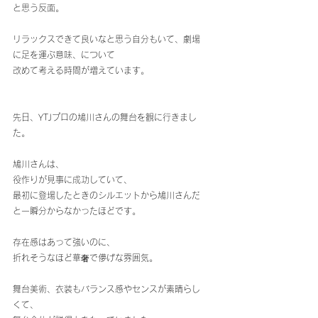
と思う反面。
リラックスできて良いなと思う自分もいて、劇場
に足を運ぶ意味、について
改めて考える時間が増えています。
先日、YTJプロの鳩川さんの舞台を観に行きまし
た。
鳩川さんは、
役作りが見事に成功していて、
最初に登場したときのシルエットから鳩川さんだ
と一瞬分からなかったほどです。
存在感はあって強いのに、
折れそうなほど華奢で儚げな雰囲気。
舞台美術、衣装もバランス感やセンスが素晴らし
くて、