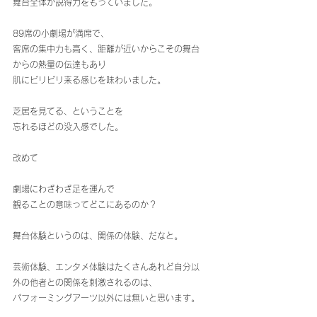
舞台全体が説得力をもっていました。
89席の小劇場が満席で、
客席の集中力も高く、距離が近いからこその舞台
からの熱量の伝達もあり
肌にビリビリ来る感じを味わいました。
芝居を見てる、ということを
忘れるほどの没入感でした。
改めて
劇場にわざわざ足を運んで
観ることの意味ってどこにあるのか？
舞台体験というのは、関係の体験、だなと。
芸術体験、エンタメ体験はたくさんあれど自分以
外の他者との関係を刺激されるのは、
パフォーミングアーツ以外には無いと思います。