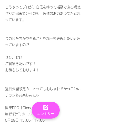
こうやってプロが、自信を持って活動できる環境
作りが出来ているのも、皆様のお力あってだと思
っています。
今の私たちができることを精一杯表現したいと思
っていますので、
ぜひ、ぜひ！
ご覧頂きたいです！
お待ちしております！
近日公開予定の、とってもおしゃれでかっこいい
チラシもお楽しみに✨
-------------------
関東PRO「Glory」
エントリー
in 所沢YTJホール
5月29日 13:00／17:00
      30日 13:00