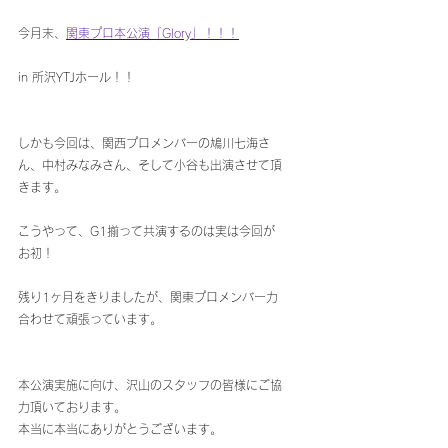
今月末、
関東プロ本公演「Glory」！！！
in 所沢YTJホール！！
しかも今回は、関西プロメンバーの鳩川七海さ
ん、中村みなみさん、そして小谷も出演させて頂
きます。
こうやって、G1揃って共演するのは実は今回が
お初！
残り1ヶ月をきりましたが、関東プロメンバー力
合わせて頑張っています。
本公演実施に向け、沢山のスタッフの皆様にご協
力頂いております。
本当に本当にありがとうございます。