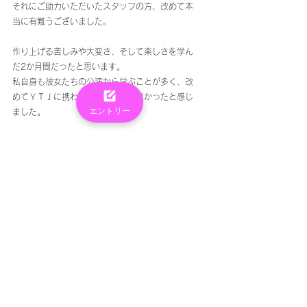
それにご助力いただいたスタッフの方、改めて本
当に有難うございました。
作り上げる苦しみや大変さ、そして楽しさを学ん
だ2か月間だったと思います。
私自身も彼女たちの公演から学ぶことが多く、改
めてＹＴＪに携わることができて良かったと感じ
エントリー
ました。
部署柄、現繁忙期でありますが、本当に観劇でき
てよかったです。
今後、中部だけでなく、PROは全国でどんどん
盛り上がっていくと思います。
スタッフとメンバー、お互い学び合い、さらなる
発展と成長につなげていける関係性を築きたいと
感じた週末でした…！！
4月まだまだ本番が続きますよね…！
寒暖差も激しいのでスタッフの皆様もぜひご自愛