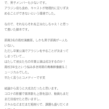
で、男子メンバーも少ないです。
アラジン役も含め、キャストが物理的に足りず決
めることができないという環境でした。
なので、それならそれを正当化しちゃえ！と思っ
て書いた脚本です。
部員3名の高校演劇部。しかも男子部員が一人も
いない。
ただし卒業公演でアラジンをやることが決まって
しまっていて…
はたして彼女たちの卒業公演は成功するのか！
高校3年生という悩み多き時期の青春群像劇＆ミ
ュージカルでした。
平たく言うとコメディーです笑
結論から言うと大成功だったと思います。
コロナの影響で客席数も上限を設け、動員もまだ
まだ目指せたと思いますし、
スキルなどまだまだ粗削りで、課題も盛りだくさ