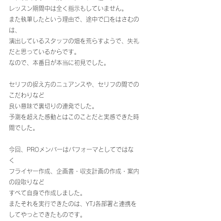
レッスン期間中は全く指示もしていません。
また執筆したという理由で、途中で口をはさむの
は、
演出しているスタッフの畑を荒らすようで、失礼
だと思っているからです。
なので、本番日が本当に初見でした。
セリフの捉え方のニュアンスや、セリフの間での
こだわりなど
良い意味で裏切りの連発でした。
予測を超えた感動とはこのことだと実感できた時
間でした。
今回、PROメンバーはパフォーマとしてではな
く
フライヤー作成、企画書・収支計画の作成・案内
の段取りなど
すべて自身で作成しました。
またそれを実行できたのは、YTJ各部署と連携を
してやっとできたものです。