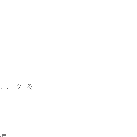
oat 』ナレーター役
予定。