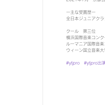
ー主な受賞歴ー
全日本ジュニアクラ
クール　第三位
横浜国際音楽コンク
ルーマニア国際音楽
ウィーン国立音楽大
#ytjpro
#ytjpro