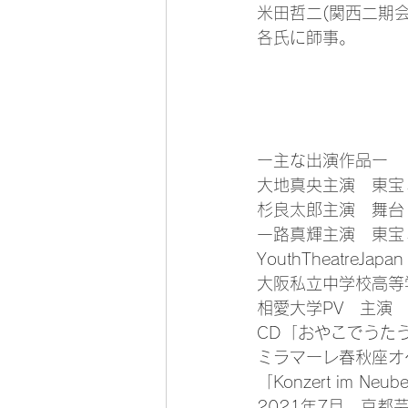
米田哲二(関西二期会理事
各氏に師事。
ー主な出演作品ー
大地真央主演　東宝
杉良太郎主演　舞台
一路真輝主演　東宝
YouthTheatreJapa
大阪私立中学校高等
相愛大学PV　主演
CD「おやこでうた
ミラマーレ春秋座オ
「Konzert im Neub
2021年7月　京