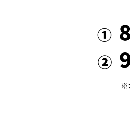
①
②
※